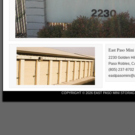
East Paso Mini
2230 Golden Hil
Paso Robles, C
(805) 237-8702
eastpasomini@a
COPYRIGHT © 2026
EAST PASO MINI STORAG